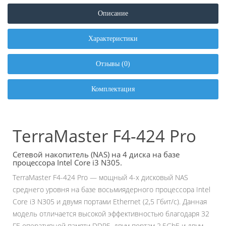
Описание
Характеристики
Отзывы (0)
Комплектация
TerraMaster F4-424 Pro
Сетевой накопитель (NAS) на 4 диска на базе
процессора Intel Core i3 N305.
TerraMaster F4-424 Pro — мощный 4-х дисковый NAS
среднего уровня на базе восьмиядерного процессора Intel
Core i3 N305 и двумя портами Ethernet (2,5 Гбит/с). Данная
модель отличается высокой эффективностью благодаря 32
ГБ оперативной памяти DDR5, двум портам 2,5GbE и двум