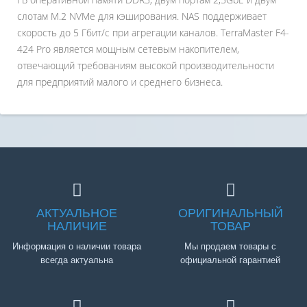
слотам M.2 NVMe для кэширования. NAS поддерживает
скорость до 5 Гбит/с при агрегации каналов. TerraMaster F4-
424 Pro является мощным сетевым накопителем,
отвечающий требованиям высокой производительности
для предприятий малого и среднего бизнеса.
АКТУАЛЬНОЕ
ОРИГИНАЛЬНЫЙ
НАЛИЧИЕ
ТОВАР
Информация о наличии товара
Мы продаем товары с
всегда актуальна
официальной гарантией