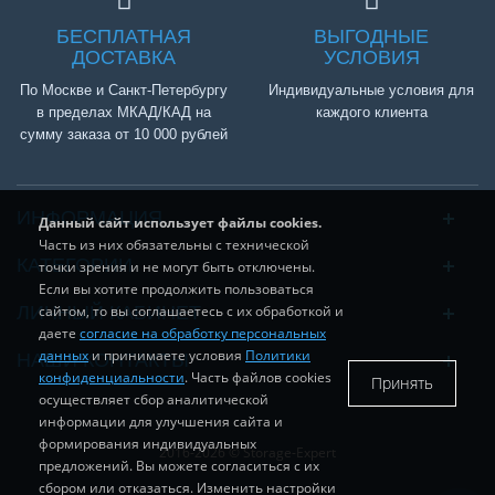
БЕСПЛАТНАЯ
ВЫГОДНЫЕ
ДОСТАВКА
УСЛОВИЯ
По Москве и Санкт-Петербургу
Индивидуальные условия для
в пределах МКАД/КАД на
каждого клиента
сумму заказа от 10 000 рублей
ИНФОРМАЦИЯ
Данный сайт использует файлы cookies.
Часть из них обязательны с технической
КАТЕГОРИИ
точки зрения и не могут быть отключены.
Если вы хотите продолжить пользоваться
ЛИЧНЫЙ КАБИНЕТ
сайтом, то вы соглашаетесь с их обработкой и
даете
согласие на обработку персональных
данных
и принимаете условия
Политики
НАШИ КОНТАКТЫ
конфиденциальности
. Часть файлов cookies
Принять
осуществляет сбор аналитической
информации для улучшения сайта и
формирования индивидуальных
2016-
2026 © Storage-Expert
предложений. Вы можете согласиться с их
сбором или отказаться. Изменить настройки